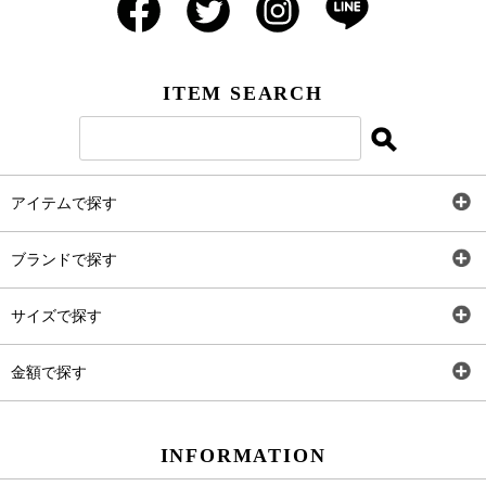
ITEM SEARCH
アイテムで探す
全アイテム
ブランドで探す
トップス
AT
サイズで探す
ワンピース
Rewde
SS
金額で探す
スカート
Carina Beauty
S
～2,000円
INFORMATION
パンツ
Carina Select
M
2,001円～4,000円