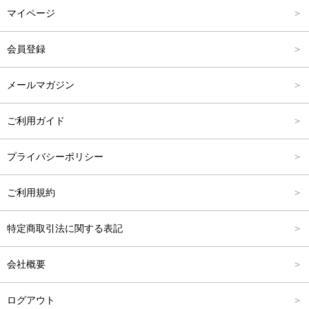
マイページ
アウター
Carina Outlet
L
4,001円～6,000円
会員登録
アクセサリー
FREE
6,001円～8,000円
メールマガジン
8,001円～10,000円
ご利用ガイド
10,001円～15,000円
プライバシーポリシー
15,001円～20,000円
ご利用規約
20,001円～25,000円
特定商取引法に関する表記
25,001円～
会社概要
ログアウト