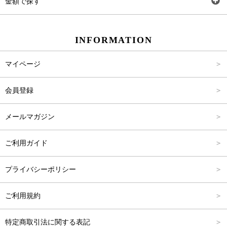
金額で探す
スカート
Carina Beauty
S
～2,000円
INFORMATION
パンツ
Carina Select
M
2,001円～4,000円
マイページ
アウター
Carina Outlet
L
4,001円～6,000円
会員登録
アクセサリー
FREE
6,001円～8,000円
メールマガジン
8,001円～10,000円
ご利用ガイド
10,001円～15,000円
プライバシーポリシー
15,001円～20,000円
ご利用規約
20,001円～25,000円
特定商取引法に関する表記