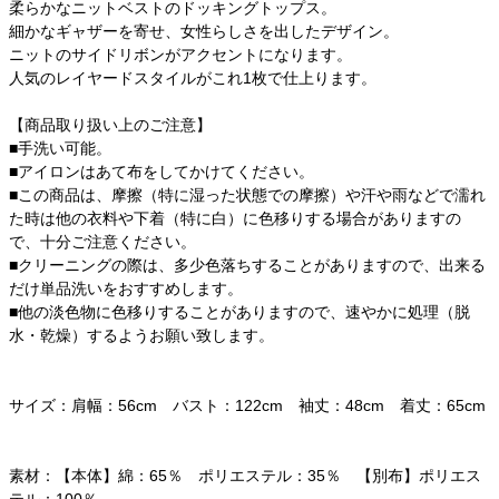
柔らかなニットベストのドッキングトップス。
細かなギャザーを寄せ、女性らしさを出したデザイン。
ニットのサイドリボンがアクセントになります。
人気のレイヤードスタイルがこれ1枚で仕上ります。
【商品取り扱い上のご注意】
■手洗い可能。
■アイロンはあて布をしてかけてください。
■この商品は、摩擦（特に湿った状態での摩擦）や汗や雨などで濡れ
た時は他の衣料や下着（特に白）に色移りする場合がありますの
で、十分ご注意ください。
■クリーニングの際は、多少色落ちすることがありますので、出来る
だけ単品洗いをおすすめします。
■他の淡色物に色移りすることがありますので、速やかに処理（脱
水・乾燥）するようお願い致します。
サイズ：肩幅：56cm バスト：122cm 袖丈：48cm 着丈：65cm
素材：【本体】綿：65％ ポリエステル：35％ 【別布】ポリエス
テル：100％