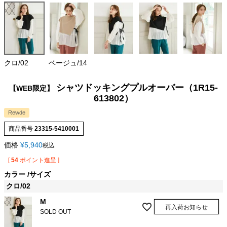
クロ/02
ベージュ/14
シャツドッキングプルオーバー（1R15-
【WEB限定】
613802）
Rewde
商品番号
23315-5410001
価格
¥
5,940
税込
[
54
ポイント進呈 ]
カラー
サイズ
クロ/02
M
再入荷お知らせ
SOLD OUT