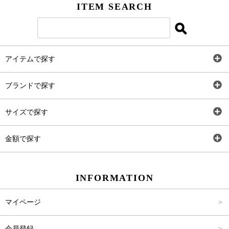
ITEM SEARCH
アイテムで探す
全アイテム
ブランドで探す
トップス
AT
サイズで探す
ワンピース
Rewde
SS
金額で探す
スカート
Carina Beauty
S
～2,000円
INFORMATION
パンツ
Carina Select
M
2,001円～4,000円
マイページ
アウター
Carina Outlet
L
4,001円～6,000円
会員登録