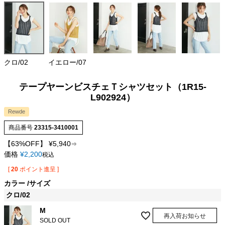
クロ/02
イエロー/07
テープヤーンビスチェＴシャツセット（1R15-
L902924）
Rewde
商品番号
23315-3410001
【63%OFF】
¥
5,940
⇒
価格
¥
2,200
税込
[
20
ポイント進呈 ]
カラー
サイズ
クロ/02
M
再入荷お知らせ
SOLD OUT