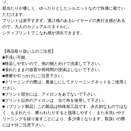
ツ。
肌当たりが優しく、ゆったりとしたシルエットなので快適に着てい
ただけます。
プリントは派手すぎず、透け感のあるレイヤードの奥行き感がある
ので、大人のカジュアルスタイルに。
シティプリントでこなれ感が演出できます。
【商品取り扱い上のご注意】
■手洗い可能。
■移染しやすいので、他の物と分けて洗濯して下さい。
■濡れたままの放置や長時間の浸漬はしないで下さい。
■摩擦や引っかけにご注意下さい。
■クリーニングの際は、裏返しにしてクリーニングネットをご使用く
ださい。
■プリント部分には、アイロンをあてないで下さい。
■プリント以外のアイロンは、当て布を使用して下さい。
■（プリント製品）この製品は特殊加工品です。永久的なものではな
く、もまれたり、擦られたりすると脱落しやすく、また水洗いやク
リーニングを繰り返すことにより、多少薄くなります。取扱いの際
には十分ご注意下さい。