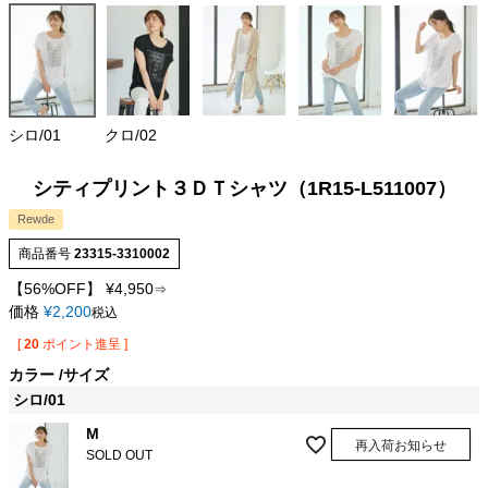
シロ/01
クロ/02
シティプリント３ＤＴシャツ（1R15-L511007）
Rewde
商品番号
23315-3310002
【56%OFF】
¥
4,950
⇒
価格
¥
2,200
税込
[
20
ポイント進呈 ]
カラー
サイズ
シロ/01
M
再入荷お知らせ
SOLD OUT