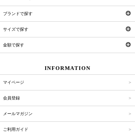
全アイテム
ブランドで探す
トップス
AT
サイズで探す
ワンピース
Rewde
SS
金額で探す
スカート
Carina Beauty
S
～2,000円
INFORMATION
パンツ
Carina Select
M
2,001円～4,000円
マイページ
アウター
Carina Outlet
L
4,001円～6,000円
会員登録
アクセサリー
FREE
6,001円～8,000円
メールマガジン
8,001円～10,000円
ご利用ガイド
10,001円～15,000円