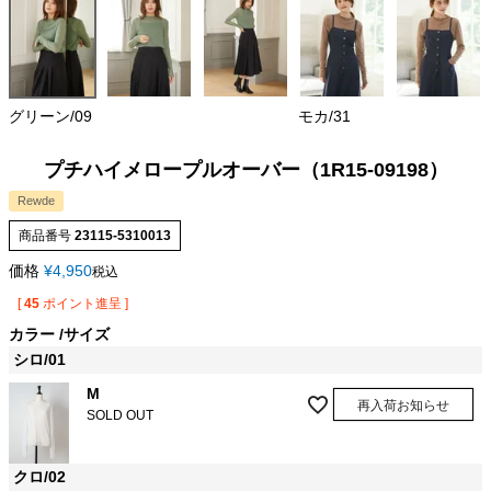
グリーン/09
モカ/31
プチハイメロープルオーバー（1R15-09198）
Rewde
商品番号
23115-5310013
価格
¥
4,950
税込
[
45
ポイント進呈 ]
カラー
サイズ
シロ/01
M
再入荷お知らせ
SOLD OUT
クロ/02