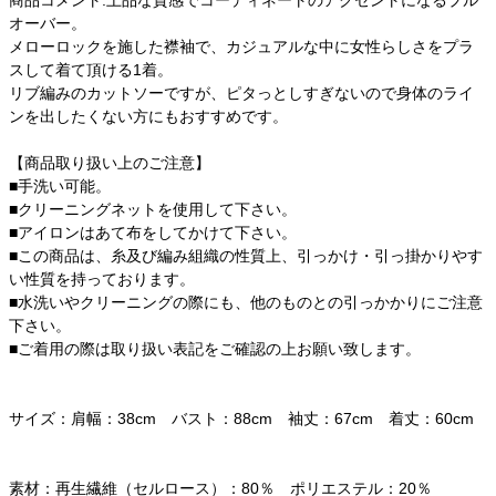
オーバー。
メローロックを施した襟袖で、カジュアルな中に女性らしさをプラ
スして着て頂ける1着。
リブ編みのカットソーですが、ピタっとしすぎないので身体のライ
ンを出したくない方にもおすすめです。
【商品取り扱い上のご注意】
■手洗い可能。
■クリーニングネットを使用して下さい。
■アイロンはあて布をしてかけて下さい。
■この商品は、糸及び編み組織の性質上、引っかけ・引っ掛かりやす
い性質を持っております。
■水洗いやクリーニングの際にも、他のものとの引っかかりにご注意
下さい。
■ご着用の際は取り扱い表記をご確認の上お願い致します。
サイズ：肩幅：38cm バスト：88cm 袖丈：67cm 着丈：60cm
素材：再生繊維（セルロース）：80％ ポリエステル：20％