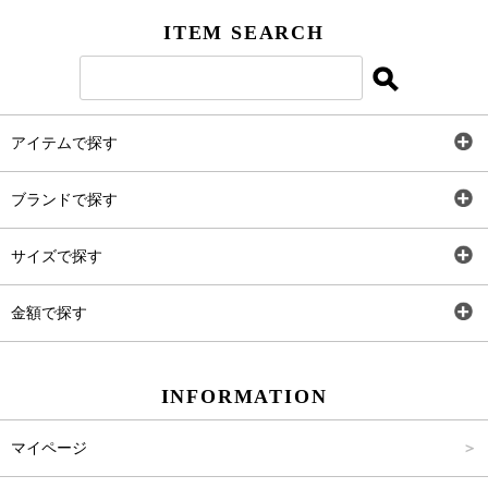
ITEM SEARCH
アイテムで探す
全アイテム
ブランドで探す
トップス
AT
サイズで探す
ワンピース
Rewde
SS
金額で探す
スカート
Carina Beauty
S
～2,000円
INFORMATION
パンツ
Carina Select
M
2,001円～4,000円
マイページ
アウター
Carina Outlet
L
4,001円～6,000円