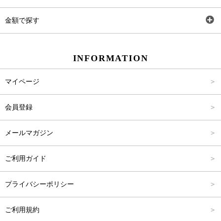
ワンピース
Rewde
SS
金額で探す
スカート
Carina Beauty
S
～2,000円
INFORMATION
パンツ
Carina Select
M
2,001円～4,000円
マイページ
アウター
Carina Outlet
L
4,001円～6,000円
会員登録
アクセサリー
FREE
6,001円～8,000円
メールマガジン
8,001円～10,000円
ご利用ガイド
10,001円～15,000円
プライバシーポリシー
15,001円～20,000円
ご利用規約
20,001円～25,000円