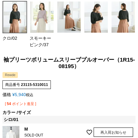
クロ/02
スモーキー
ピンク/37
袖プリーツボリュームスリーブプルオーバー（1R15-
08195）
Rewde
商品番号
23115-5310011
価格
¥
5,940
税込
[
54
ポイント進呈 ]
カラー
サイズ
シロ/01
M
再入荷お知らせ
SOLD OUT