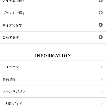
アイテムで探す
全アイテム
ブランドで探す
トップス
AT
サイズで探す
ワンピース
Rewde
SS
金額で探す
スカート
Carina Beauty
S
～2,000円
INFORMATION
パンツ
Carina Select
M
2,001円～4,000円
マイページ
アウター
Carina Outlet
L
4,001円～6,000円
会員登録
アクセサリー
FREE
6,001円～8,000円
メールマガジン
8,001円～10,000円
ご利用ガイド