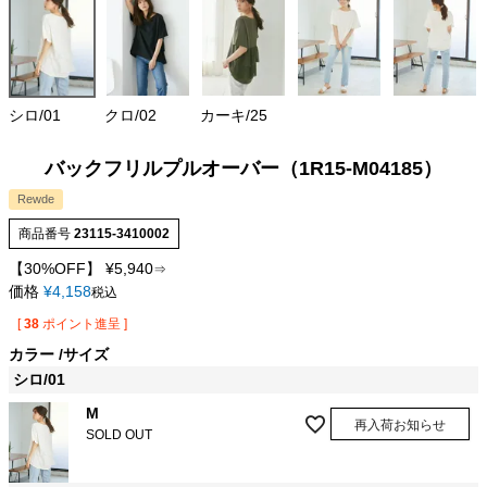
シロ/01
クロ/02
カーキ/25
バックフリルプルオーバー（1R15-M04185）
Rewde
商品番号
23115-3410002
【30%OFF】
¥
5,940
⇒
価格
¥
4,158
税込
[
38
ポイント進呈 ]
カラー
サイズ
シロ/01
M
再入荷お知らせ
SOLD OUT