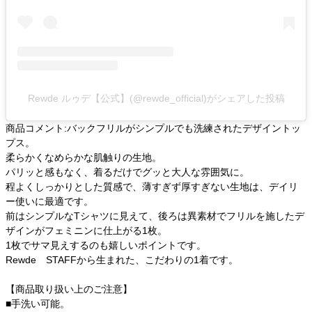
Rewde ルゥデ【公式】(@rewde_official)がシェアした投稿
商品コメント:バックフリルがシンプルでも洗練されたデザイントッ
プス。
柔らかくなめらかな肌触りの生地。
パリッと感もなく、着るだけでグッと大人な雰囲気に。
程よくしっかりとした質感で、薄すぎず厚すぎない生地は、デイリ
ー使いに最適です。
前はシンプルなTシャツに見えて、後ろは異素材でフリルを施したデ
ザインがフェミニンに仕上がる1枚。
1枚でサマ見えするのも嬉しいポイントです。
Rewde STAFFから生まれた、こだわりの1着です。
【商品取り扱い上のご注意】
■手洗い可能。