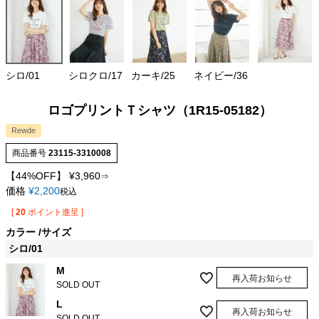
シロ/01
シロクロ/17
カーキ/25
ネイビー/36
ロゴプリントＴシャツ（1R15-05182）
Rewde
商品番号
23115-3310008
【44%OFF】
¥
3,960
⇒
価格
¥
2,200
税込
[
20
ポイント進呈 ]
カラー
サイズ
シロ/01
M
再入荷お知らせ
SOLD OUT
L
再入荷お知らせ
SOLD OUT