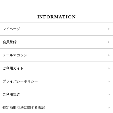
スカート
Carina Beauty
S
～2,000円
INFORMATION
パンツ
Carina Select
M
2,001円～4,000円
マイページ
アウター
Carina Outlet
L
4,001円～6,000円
会員登録
アクセサリー
FREE
6,001円～8,000円
メールマガジン
8,001円～10,000円
ご利用ガイド
10,001円～15,000円
プライバシーポリシー
15,001円～20,000円
ご利用規約
20,001円～25,000円
特定商取引法に関する表記
25,001円～