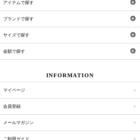
アイテムで探す
全アイテム
ブランドで探す
トップス
AT
サイズで探す
ワンピース
Rewde
SS
金額で探す
スカート
Carina Beauty
S
～2,000円
INFORMATION
パンツ
Carina Select
M
2,001円～4,000円
マイページ
アウター
Carina Outlet
L
4,001円～6,000円
会員登録
アクセサリー
FREE
6,001円～8,000円
メールマガジン
8,001円～10,000円
ご利用ガイド