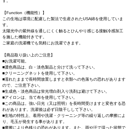
す。
【Function（機能性）】
この生地は環境に配慮した製法で生産されたUSA綿を使用していま
す。
太陽光中の紫外線を通しにくく触るとひんやり感じる接触冷感加工
を施した機能付きです。
ご家庭の洗濯機でも気軽にお洗濯できます。
【商品取り扱い上のご注意】
■お洗濯可能。
■濃色商品は、白・淡色製品と分けて洗って下さい。
■クリーニングネットを使用して下さい。
■濡れたままで長時間放置しますと衣類への色落ちの恐れがあります
ので、ご注意下さい。
■生成色・淡色商品は蛍光増白剤入り洗剤は避けて下さい。
■アイロンは、当て布を使用して下さい。
■この商品は。強い日光（又は照明）を長時間受けますと変色する恐
れがあります。洗濯後は必ず日陰干しして下さい。
■生地の特性上、着用や洗濯・クリーニング等の繰り返しの摩擦によ
り、毛玉が発生する事があります。
■摩擦により色移りの恐れがあります。また、雨や汗で湿った状態で