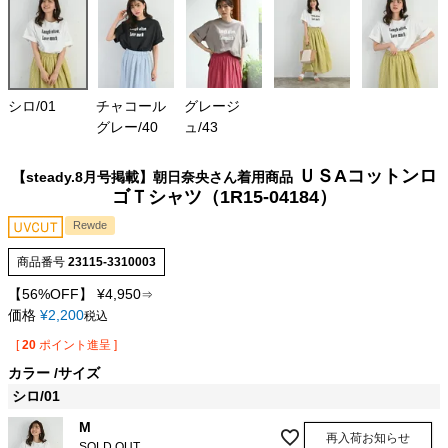
シロ/01
チャコール
グレージ
グレー/40
ュ/43
ＵＳAコットンロ
【steady.8月号掲載】朝日奈央さん着用商品
ゴＴシャツ（1R15-04184）
Rewde
商品番号
23115-3310003
【56%OFF】
¥
4,950
⇒
価格
¥
2,200
税込
[
20
ポイント進呈 ]
カラー
サイズ
シロ/01
M
再入荷お知らせ
SOLD OUT