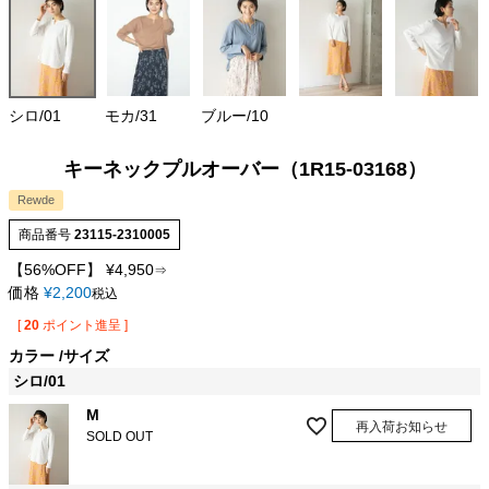
シロ/01
モカ/31
ブルー/10
キーネックプルオーバー（1R15-03168）
Rewde
商品番号
23115-2310005
【56%OFF】
¥
4,950
⇒
価格
¥
2,200
税込
[
20
ポイント進呈 ]
カラー
サイズ
シロ/01
M
再入荷お知らせ
SOLD OUT