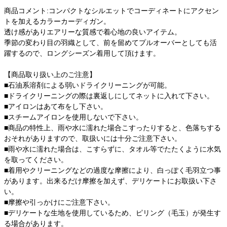
商品コメント:コンパクトなシルエットでコーディネートにアクセン
トを加えるカラーカーディガン。
透け感がありエアリーな質感で着心地の良いアイテム。
季節の変わり目の羽織として、前を留めてプルオーバーとしても活
躍するので、ロングシーズン着用して頂けます。
【商品取り扱い上のご注意】
■石油系溶剤による弱いドライクリーニングが可能。
■ドライクリーニングの際は裏返しにしてネットに入れて下さい。
■アイロンはあて布をし下さい。
■スチームアイロンを使用しないで下さい。
■商品の特性上、雨や水に濡れた場合こすったりすると、色落ちする
おそれがありますので、取扱いには十分ご注意下さい。
■雨や水に濡れた場合は、こすらずに、タオル等でたたくように水気
を取ってください。
■着用やクリーニングなどの過度な摩擦により、白っぽく毛羽立つ事
があります。出来るだけ摩擦を加えず、デリケートにお取扱い下さ
い。
■摩擦や引っかけにご注意下さい。
■デリケートな生地を使用しているため、ピリング（毛玉）が発生す
る場合があります。