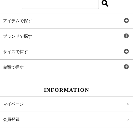
アイテムで探す
全アイテム
ブランドで探す
トップス
AT
サイズで探す
ワンピース
Rewde
SS
金額で探す
スカート
Carina Beauty
S
～2,000円
INFORMATION
パンツ
Carina Select
M
2,001円～4,000円
マイページ
アウター
Carina Outlet
L
4,001円～6,000円
会員登録
アクセサリー
FREE
6,001円～8,000円