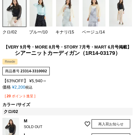
クロ/02
ブルー/10
キナリ/15
ベージュ/14
【VERY 9月号・MORE 8月号・STORY 7月号・MART 6月号掲載】
シアーニットカーディガン（1R14-03179）
Rewde
商品番号
23314-3310002
【63%OFF】
¥
5,940
⇒
価格
¥
2,200
税込
[
20
ポイント進呈 ]
カラー
サイズ
クロ/02
M
再入荷お知らせ
SOLD OUT