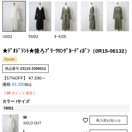
ｼﾛ/01
ｸﾛ/02
ｶｰｷ/25
★ﾃﾞｵﾄﾞﾗﾝﾄ★後ろﾌﾟﾘｰﾂﾛﾝｸﾞｶｰﾃﾞｨｶﾞﾝ（0R15-06132）
Rewde
商品番号
23115-3300012
【57%OFF】
¥
7,590
⇒
価格
¥
3,300
税込
[
30
ポイント進呈 ]
カラー
サイズ
ｼﾛ/01
M
再入荷お知らせ
SOLD OUT
L