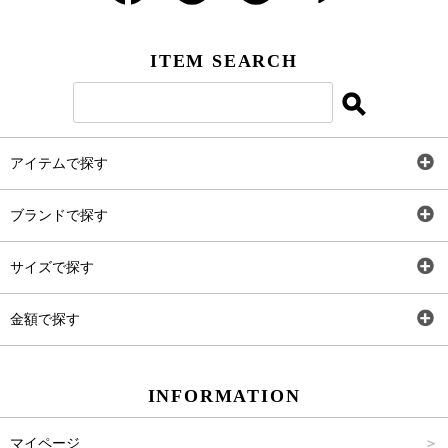
ITEM SEARCH
アイテムで探す
全アイテム
ブランドで探す
トップス
AT
サイズで探す
ワンピース
Rewde
SS
金額で探す
スカート
Carina Beauty
S
～2,000円
INFORMATION
パンツ
Carina Select
M
2,001円～4,000円
マイページ