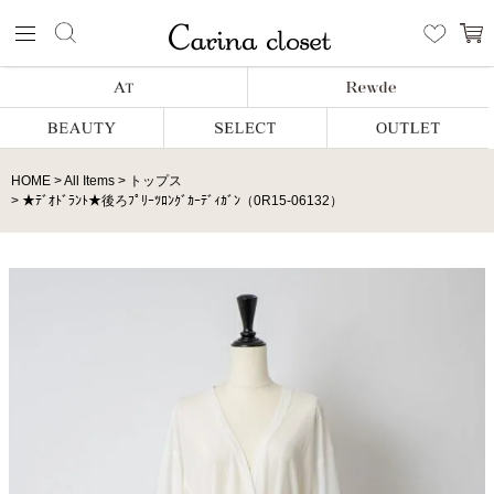
HOME
All Items
トップス
★ﾃﾞｵﾄﾞﾗﾝﾄ★後ろﾌﾟﾘｰﾂﾛﾝｸﾞｶｰﾃﾞｨｶﾞﾝ（0R15-06132）