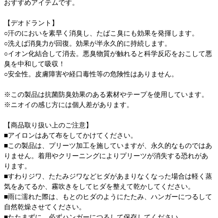
おすすめアイテムです。
【デオドラント】
○汗のにおいを素早く消臭し、たばこ臭にも効果を発揮します。
○洗えば消臭力が回復。効果が半永久的に持続します。
○イオン化結合して消去。悪臭物質が触れると科学反応をおこして悪
臭を中和して吸収！
○安全性。皮膚障害や経口毒性等の危険性はありません。
※この製品は抗菌防臭効果のある素材やテープを使用しています。
※ニオイの感じ方には個人差があります。
【商品取り扱い上のご注意】
■アイロンはあて布をしてかけてください。
■この製品は、プリーツ加工を施していますが、永久的なものではあ
りません。着用やクリーニングによりプリーツが消失する恐れがあ
ります。
■すわりジワ、たたみジワなどヒダがあまりなくなった場合は軽く蒸
気をあてるか、霧吹きをしてヒダを整えて乾かしてください。
■雨に濡れた際は、もとのヒダのようにたたみ、ハンガーにつるして
自然乾燥させてください。
■たたまずに、必ずハンガーにつるして保存してください。