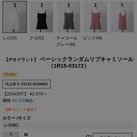
シロ/01
クロ/02
チャコール
ピンク/06
グレー/40
ベーシックランダムリブキャミソール
【デオドラント】
（1R15-03172）
Rewde
商品番号
23115-4310002
【26%OFF】
¥
2,970
⇒
価格
¥
2,200
税込
[
20
ポイント進呈 ]
カラー
サイズ
シロ/01
M