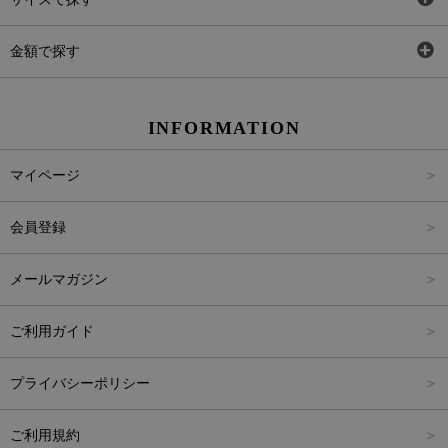
ワンピース
Rewde
SS
金額で探す
スカート
Carina Beauty
S
～2,000円
INFORMATION
パンツ
Carina Select
M
2,001円～4,000円
マイページ
アウター
Carina Outlet
L
4,001円～6,000円
会員登録
アクセサリー
FREE
6,001円～8,000円
メールマガジン
8,001円～10,000円
ご利用ガイド
10,001円～15,000円
プライバシーポリシー
15,001円～20,000円
ご利用規約