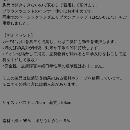
胸元は開きすきないので安心して着用して頂けます。
ブラウスやニットのインナー使いにおすすめです。
同生地のベーシックランダムリブタンクトップ（1R15-03173）もご
用意しました。
【デオドラント】
○汗のにおいを素早く消臭し、たばこ臭にも効果を発揮します。
○洗えば消臭力が回復。効果が半永久的に持続します。
○イオン化結合して消去。悪臭物質が触れると科学反応をおこして悪
臭を中和して吸収！
○安全性。皮膚障害や経口毒性等の危険性はありません。
※この製品は抗菌防臭効果のある素材やテープを使用しています。
※ニオイの感じ方には個人差があります。
サイズ：バスト：78cm 着丈：58cm
素材：綿：95％ ポリウレタン：5％