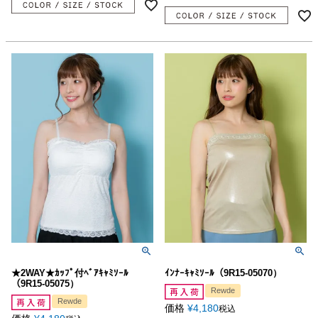
★2WAY★ｶｯﾌﾟ付ﾍﾞｱｷｬﾐｿｰﾙ
ｲﾝﾅｰｷｬﾐｿｰﾙ（9R15-05070）
（9R15-05075）
Rewde
Rewde
価格
¥
4,180
税込