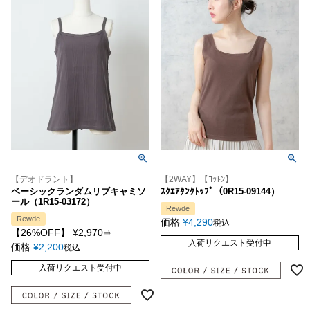
【デオドラント】
【2WAY】【ｺｯﾄﾝ】
ベーシックランダムリブキャミソ
ｽｸｴｱﾀﾝｸﾄｯﾌﾟ（0R15-09144）
ール（1R15-03172）
Rewde
Rewde
価格
¥
4,290
税込
【26%OFF】
¥
2,970
⇒
入荷リクエスト受付中
価格
¥
2,200
税込
入荷リクエスト受付中