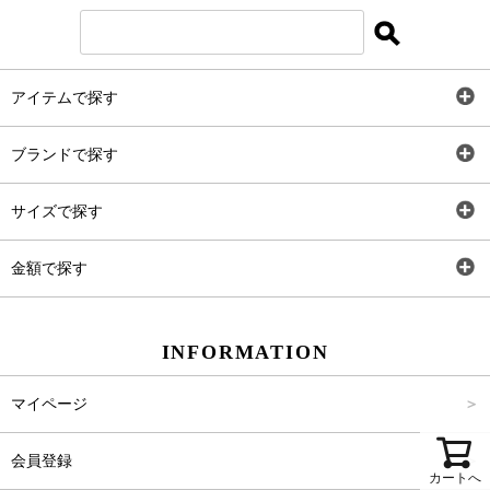
アイテムで探す
全アイテム
ブランドで探す
トップス
AT
サイズで探す
ワンピース
Rewde
SS
金額で探す
スカート
Carina Beauty
S
～2,000円
INFORMATION
パンツ
Carina Select
M
2,001円～4,000円
マイページ
アウター
Carina Outlet
L
4,001円～6,000円
会員登録
アクセサリー
FREE
6,001円～8,000円
カートへ