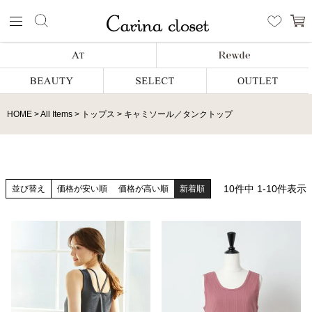
HOME
All Items
トップス
キャミソール／タンクトップ
10
件中
1
-
10
件表示
並び替え
価格が安い順
価格が高い順
新着順