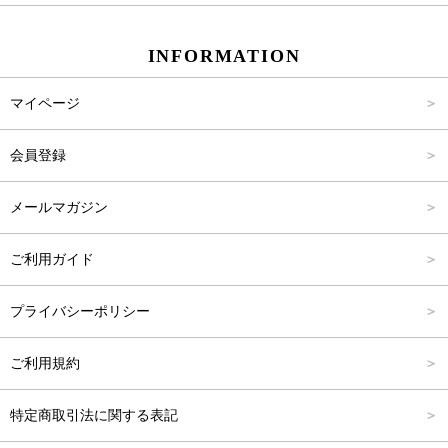
スカート
Carina Beauty
S
～2,000円
INFORMATION
パンツ
Carina Select
M
2,001円～4,000円
マイページ
アウター
Carina Outlet
L
4,001円～6,000円
会員登録
アクセサリー
FREE
6,001円～8,000円
メールマガジン
8,001円～10,000円
ご利用ガイド
10,001円～15,000円
プライバシーポリシー
15,001円～20,000円
ご利用規約
20,001円～25,000円
特定商取引法に関する表記
25,001円～