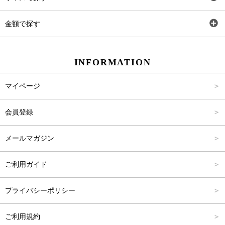
ワンピース
Rewde
SS
金額で探す
スカート
Carina Beauty
S
～2,000円
INFORMATION
パンツ
Carina Select
M
2,001円～4,000円
マイページ
アウター
Carina Outlet
L
4,001円～6,000円
会員登録
アクセサリー
FREE
6,001円～8,000円
メールマガジン
8,001円～10,000円
ご利用ガイド
10,001円～15,000円
プライバシーポリシー
15,001円～20,000円
ご利用規約
20,001円～25,000円