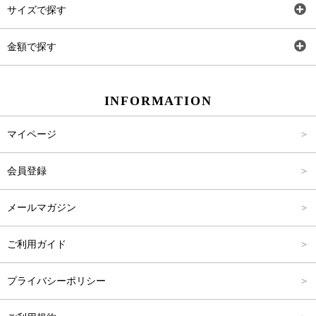
サイズで探す
ワンピース
Rewde
SS
金額で探す
スカート
Carina Beauty
S
～2,000円
INFORMATION
パンツ
Carina Select
M
2,001円～4,000円
マイページ
アウター
Carina Outlet
L
4,001円～6,000円
会員登録
アクセサリー
FREE
6,001円～8,000円
メールマガジン
8,001円～10,000円
ご利用ガイド
10,001円～15,000円
プライバシーポリシー
15,001円～20,000円