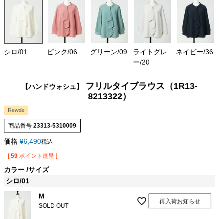
シロ/01
ピンク/06
グリーン/09
ライトグレ
ネイビー/36
ー/20
フリルタイブラウス（1R13-
【ハンドウォシュ】
8213322）
Rewde
商品番号
23313-5310009
価格
¥
6,490
税込
[
59
ポイント進呈 ]
カラー
サイズ
シロ/01
M
再入荷お知らせ
SOLD OUT