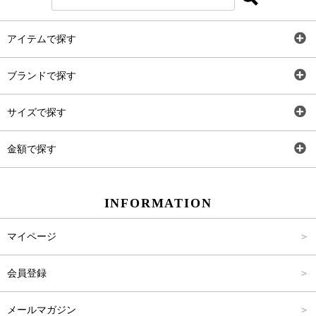
アイテムで探す
全アイテム
ブランドで探す
トップス
AT
サイズで探す
ワンピース
Rewde
SS
金額で探す
スカート
Carina Beauty
S
～2,000円
INFORMATION
パンツ
Carina Select
M
2,001円～4,000円
マイページ
アウター
Carina Outlet
L
4,001円～6,000円
会員登録
アクセサリー
FREE
6,001円～8,000円
メールマガジン