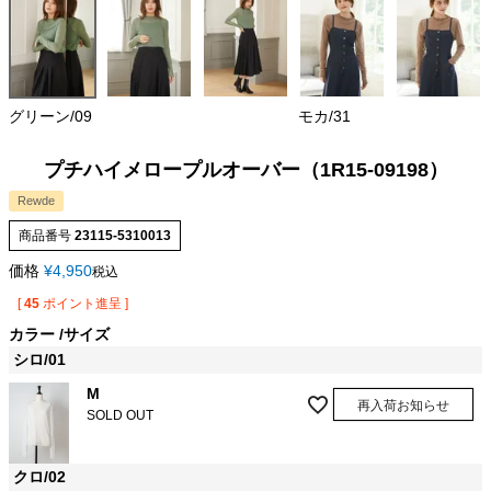
グリーン/09
モカ/31
プチハイメロープルオーバー（1R15-09198）
Rewde
商品番号
23115-5310013
価格
¥
4,950
税込
[
45
ポイント進呈 ]
カラー
サイズ
シロ/01
M
再入荷お知らせ
SOLD OUT
クロ/02