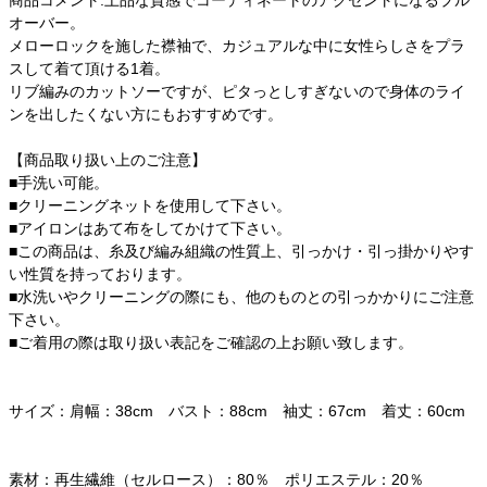
オーバー。
メローロックを施した襟袖で、カジュアルな中に女性らしさをプラ
スして着て頂ける1着。
リブ編みのカットソーですが、ピタっとしすぎないので身体のライ
ンを出したくない方にもおすすめです。
【商品取り扱い上のご注意】
■手洗い可能。
■クリーニングネットを使用して下さい。
■アイロンはあて布をしてかけて下さい。
■この商品は、糸及び編み組織の性質上、引っかけ・引っ掛かりやす
い性質を持っております。
■水洗いやクリーニングの際にも、他のものとの引っかかりにご注意
下さい。
■ご着用の際は取り扱い表記をご確認の上お願い致します。
サイズ：肩幅：38cm バスト：88cm 袖丈：67cm 着丈：60cm
素材：再生繊維（セルロース）：80％ ポリエステル：20％