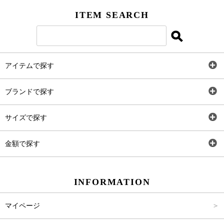
ITEM SEARCH
アイテムで探す
全アイテム
ブランドで探す
トップス
AT
サイズで探す
ワンピース
Rewde
SS
金額で探す
スカート
Carina Beauty
S
～2,000円
INFORMATION
パンツ
Carina Select
M
2,001円～4,000円
マイページ
アウター
Carina Outlet
L
4,001円～6,000円