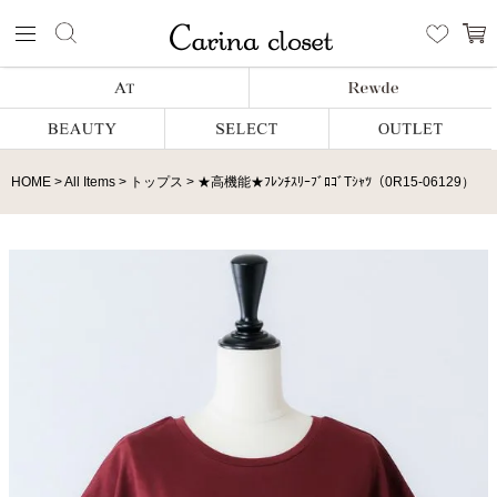
HOME
All Items
トップス
★高機能★ﾌﾚﾝﾁｽﾘｰﾌﾞﾛｺﾞTｼｬﾂ（0R15-06129）