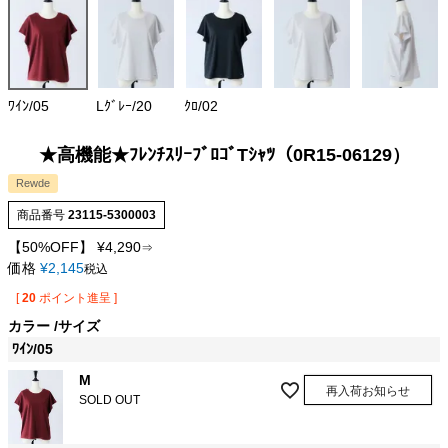
ﾜｲﾝ/05
Lｸﾞﾚｰ/20
ｸﾛ/02
★高機能★ﾌﾚﾝﾁｽﾘｰﾌﾞﾛｺﾞTｼｬﾂ（0R15-06129）
Rewde
商品番号
23115-5300003
【50%OFF】
¥
4,290
⇒
価格
¥
2,145
税込
[
20
ポイント進呈 ]
カラー
サイズ
ﾜｲﾝ/05
M
再入荷お知らせ
SOLD OUT