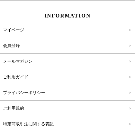
スカート
Carina Beauty
S
～2,000円
INFORMATION
パンツ
Carina Select
M
2,001円～4,000円
マイページ
アウター
Carina Outlet
L
4,001円～6,000円
会員登録
アクセサリー
FREE
6,001円～8,000円
メールマガジン
8,001円～10,000円
ご利用ガイド
10,001円～15,000円
プライバシーポリシー
15,001円～20,000円
ご利用規約
20,001円～25,000円
特定商取引法に関する表記
25,001円～