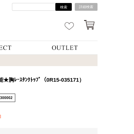
詳細検索
検索
胸ﾚｰｽﾀﾝｸﾄｯﾌﾟ（0R15-035171）
4300002
]