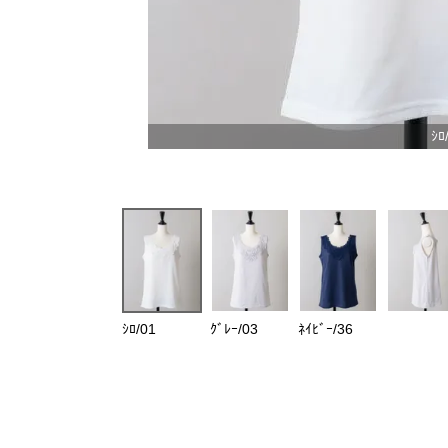
ｼﾛ
ｼﾛ/01
ｸﾞﾚｰ/03
ﾈｲﾋﾞｰ/36