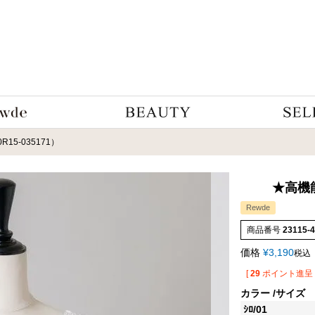
R15-035171）
★高機能★
Rewde
商品番号
23115-
価格
¥
3,190
税込
[
29
ポイント進呈 
カラー
サイズ
ｼﾛ/01