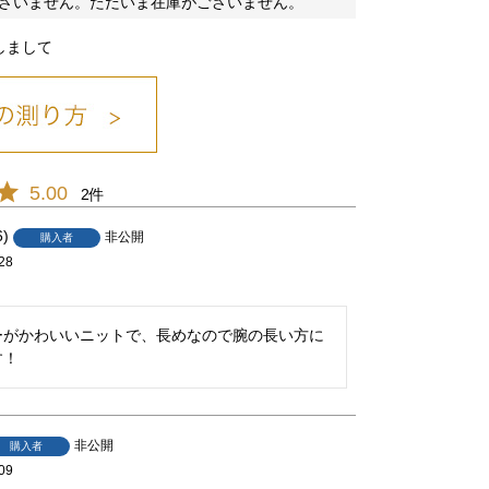
ざいません。ただいま在庫がございません。
しまして
Dｸﾞﾚｰ/21
5.00
2
6
非公開
購入者
28
ーがかわいいニットで、長めなので腕の長い方に
す！
非公開
購入者
09