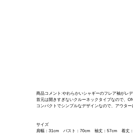
商品コメント:やわらかいシャギーのフレア袖がレ
首元は開きすぎないクルーネックタイプなので、ON
コンパクトでシンプルなデザインなので、アウター
サイズ
肩幅：31cm バスト：70cm 袖丈：57cm 着丈：