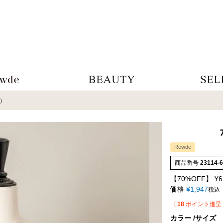
5）
Rewde
商品番号
23114-
【70%OFF】
¥
6
価格
¥
1,947
税込
[
18
ポイント進呈 
カラー
サイズ