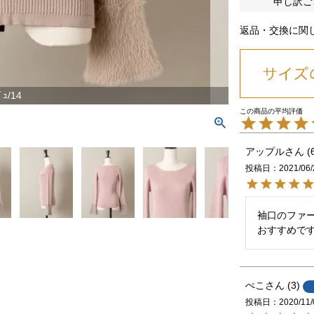
申し訳ご
返品・交換に関
ﾞｭ/14
アップル
投稿日
2021/06/
袖口のファ
おすすめで
ぺこ
3
投稿日
2020/11/