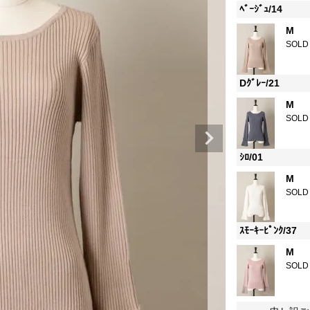
ﾍﾞｰｼﾞｭ/14
M
SOLD
Dｸﾞﾚｰ/21
M
SOLD
ｼﾛ/01
M
SOLD
ｽﾓｰｷｰﾋﾟﾝｸ/37
M
SOLD