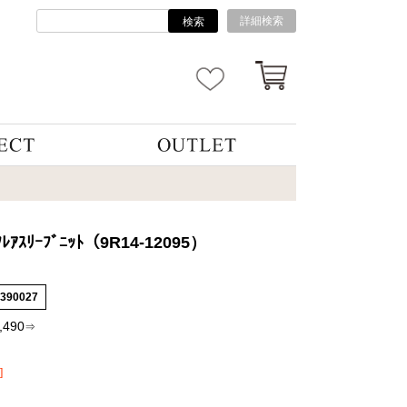
詳細検索
検索
ﾌﾚｱｽﾘｰﾌﾞﾆｯﾄ（9R14-12095）
6390027
,490
⇒
]