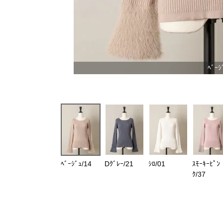
ﾍﾞｰｼ
ﾍﾞｰｼﾞｭ/14
Dｸﾞﾚｰ/21
ｼﾛ/01
ｽﾓｰｷｰﾋﾟﾝ
ｸ/37