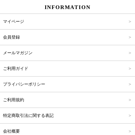
INFORMATION
パンツ
Carina Select
M
2,001円～4,000円
マイページ
アウター
Carina Outlet
L
4,001円～6,000円
会員登録
アクセサリー
FREE
6,001円～8,000円
メールマガジン
8,001円～10,000円
ご利用ガイド
10,001円～15,000円
プライバシーポリシー
15,001円～20,000円
ご利用規約
20,001円～25,000円
特定商取引法に関する表記
25,001円～
会社概要