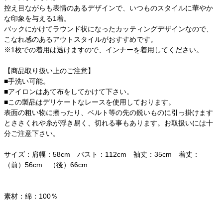
控え目ながらも表情のあるデザインで、いつものスタイルに華やか
な印象を与える1着。
バックにかけてラウンド状になったカッティングデザインなので、
こなれ感のあるアウトスタイルがおすすめです。
※1枚での着用は透けますので、インナーを着用してください。
【商品取り扱い上のご注意】
■手洗い可能。
■アイロンはあて布をしてかけて下さい。
■この製品はデリケートなレースを使用しております。
表面の粗い物に擦ったり、ベルト等の先の鋭いものに引っ掛けます
とささくれや糸が浮き易く、切れる事もあります。お取扱いには十
分ご注意下さい。
サイズ：肩幅：58cm バスト：112cm 袖丈：35cm 着丈：
（前）56cm （後）66cm
素材：綿：100％