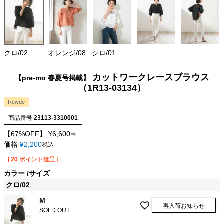
クロ/02
オレンジ/08
シロ/01
カットワークレースブラウス
【pre-mo 春夏号掲載】
（1R13-03134）
Rewde
商品番号
23113-3310001
【67%OFF】
¥
6,600
⇒
価格
¥
2,200
税込
[
20
ポイント進呈 ]
カラー
サイズ
クロ/02
M
再入荷お知らせ
SOLD OUT