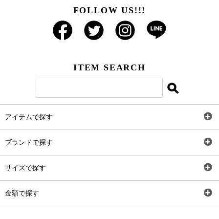
FOLLOW US!!!
ITEM SEARCH
アイテムで探す
全アイテム
ブランドで探す
トップス
AT
サイズで探す
ワンピース
Rewde
SS
金額で探す
スカート
Carina Beauty
S
～2,000円