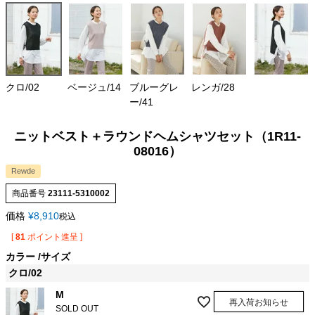
クロ/02
ベージュ/14
ブルーグレ
レンガ/28
ー/41
ニットベスト＋ラウンドヘムシャツセット（1R11-
08016）
Rewde
商品番号
23111-5310002
価格
¥
8,910
税込
[
81
ポイント進呈 ]
カラー
サイズ
クロ/02
M
再入荷お知らせ
SOLD OUT