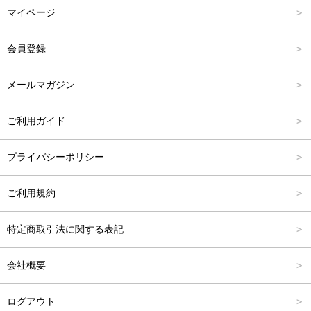
マイページ
アウター
Carina Outlet
L
4,001円～6,000円
会員登録
アクセサリー
FREE
6,001円～8,000円
メールマガジン
8,001円～10,000円
ご利用ガイド
10,001円～15,000円
プライバシーポリシー
15,001円～20,000円
ご利用規約
20,001円～25,000円
特定商取引法に関する表記
25,001円～
会社概要
ログアウト