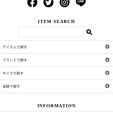
ITEM SEARCH
アイテムで探す
全アイテム
ブランドで探す
トップス
AT
サイズで探す
ワンピース
Rewde
SS
金額で探す
スカート
Carina Beauty
S
～2,000円
INFORMATION
パンツ
Carina Select
M
2,001円～4,000円