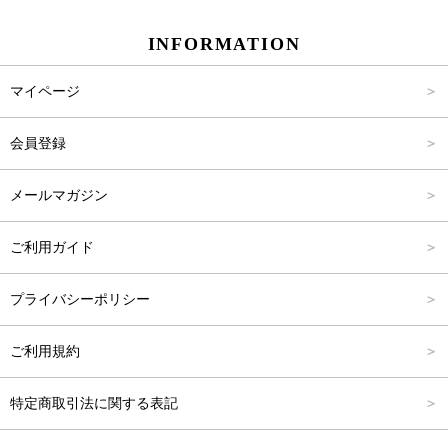
スカート
Carina Beauty
S
～2,000円
INFORMATION
パンツ
Carina Select
M
2,001円～4,000円
マイページ
アウター
Carina Outlet
L
4,001円～6,000円
会員登録
アクセサリー
FREE
6,001円～8,000円
メールマガジン
8,001円～10,000円
ご利用ガイド
10,001円～15,000円
プライバシーポリシー
15,001円～20,000円
ご利用規約
20,001円～25,000円
特定商取引法に関する表記
25,001円～