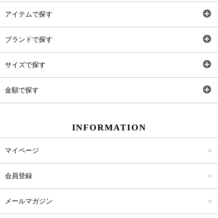
アイテムで探す
全アイテム
ブランドで探す
トップス
AT
サイズで探す
ワンピース
Rewde
SS
金額で探す
スカート
Carina Beauty
S
～2,000円
INFORMATION
パンツ
Carina Select
M
2,001円～4,000円
マイページ
アウター
Carina Outlet
L
4,001円～6,000円
会員登録
アクセサリー
FREE
6,001円～8,000円
メールマガジン
8,001円～10,000円