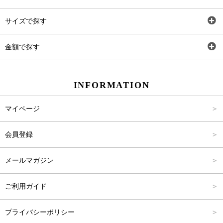
トップス
AT
サイズで探す
ワンピース
Rewde
SS
金額で探す
スカート
Carina Beauty
S
～2,000円
INFORMATION
パンツ
Carina Select
M
2,001円～4,000円
マイページ
アウター
Carina Outlet
L
4,001円～6,000円
会員登録
アクセサリー
FREE
6,001円～8,000円
メールマガジン
8,001円～10,000円
ご利用ガイド
10,001円～15,000円
プライバシーポリシー
15,001円～20,000円