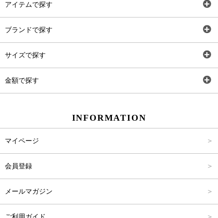
アイテムで探す
全アイテム
ブランドで探す
トップス
AT
サイズで探す
ワンピース
Rewde
SS
金額で探す
スカート
Carina Beauty
S
～2,000円
INFORMATION
パンツ
Carina Select
M
2,001円～4,000円
マイページ
アウター
Carina Outlet
L
4,001円～6,000円
会員登録
アクセサリー
FREE
6,001円～8,000円
メールマガジン
8,001円～10,000円
ご利用ガイド