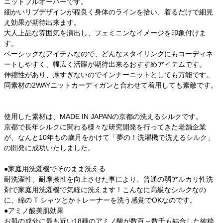
ニットプルオーバーです。
細かいリブデザインが程良く身体のラインを拾い、着るだけで細見
え効果が期待出来ます。
大人上品な雰囲気を演出し、フェミニンなイメージを印象付けま
す。
ベーシックなアイテムなので、どんなスタイリングにもコーディネ
ートしやすく、幅広く活躍が期待出来るおすすめアイテムです。
伸縮性があり、厚すぎないのでインナーニットとしても万能です。
同素材の2WAYニットカーディガンと合わせて着用しても素敵です。
使用した素材は、MADE IN JAPANの京都の洗えるシルクです。
京都で長年シルクに関わる様々な研究開発を行ってきた老舗企業
が、なんと10年もの歳月をかけて「夢の！洗濯機で洗えるシルク」
の開発に成功いたしました。
●家庭用洗濯機でそのまま洗える
耐洗濯性、耐摩擦性を向上させた事により、普通の弱アルカリ性洗
剤で家庭用洗濯機で気軽に洗えます！こんなに高級なシルクなの
に、綿の T シャツとかトレーナーを洗う感覚でOKなのです。
●アミノ酸美肌効果
お肌の成分に最も近い18種のアミノ酸が数百～数千も結合した純粋