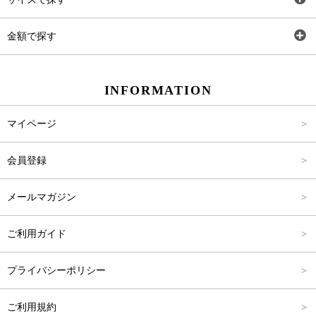
ワンピース
Rewde
SS
金額で探す
スカート
Carina Beauty
S
～2,000円
INFORMATION
パンツ
Carina Select
M
2,001円～4,000円
マイページ
アウター
Carina Outlet
L
4,001円～6,000円
会員登録
アクセサリー
FREE
6,001円～8,000円
メールマガジン
8,001円～10,000円
ご利用ガイド
10,001円～15,000円
プライバシーポリシー
15,001円～20,000円
ご利用規約