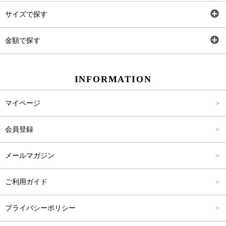
トップス
AT
サイズで探す
ワンピース
Rewde
SS
金額で探す
スカート
Carina Beauty
S
～2,000円
INFORMATION
パンツ
Carina Select
M
2,001円～4,000円
マイページ
アウター
Carina Outlet
L
4,001円～6,000円
会員登録
アクセサリー
FREE
6,001円～8,000円
メールマガジン
8,001円～10,000円
ご利用ガイド
10,001円～15,000円
プライバシーポリシー
15,001円～20,000円