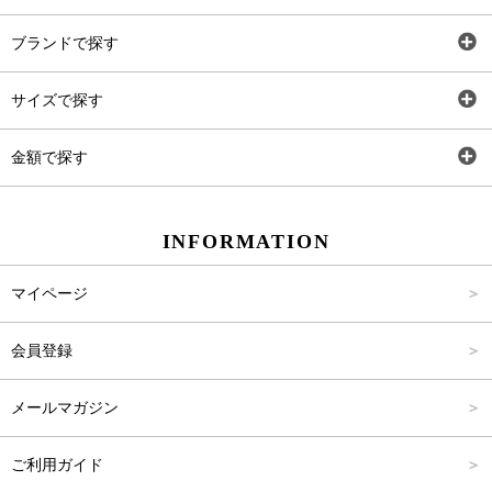
全アイテム
ブランドで探す
トップス
AT
サイズで探す
ワンピース
Rewde
SS
金額で探す
スカート
Carina Beauty
S
～2,000円
INFORMATION
パンツ
Carina Select
M
2,001円～4,000円
マイページ
アウター
Carina Outlet
L
4,001円～6,000円
会員登録
アクセサリー
FREE
6,001円～8,000円
メールマガジン
8,001円～10,000円
ご利用ガイド
10,001円～15,000円