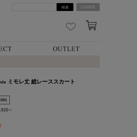
詳細検索
検索
ミモレ丈 総レーススカート
wde
0301
,920
⇒
]