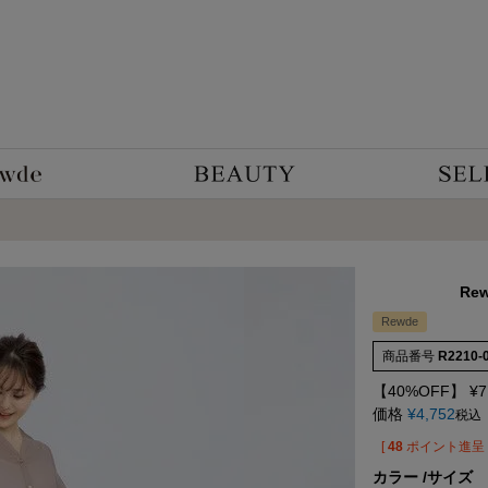
Re
Rewde
商品番号
R2210-
【40%OFF】
¥
7
価格
¥
4,752
税込
[
48
ポイント進呈 
カラー
サイズ