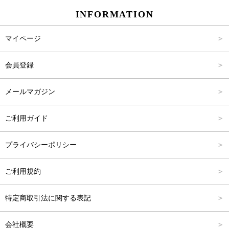
INFORMATION
パンツ
Carina Select
M
2,001円～4,000円
マイページ
アウター
Carina Outlet
L
4,001円～6,000円
会員登録
アクセサリー
FREE
6,001円～8,000円
メールマガジン
8,001円～10,000円
ご利用ガイド
10,001円～15,000円
プライバシーポリシー
15,001円～20,000円
ご利用規約
20,001円～25,000円
特定商取引法に関する表記
25,001円～
会社概要