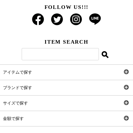
FOLLOW US!!!
ITEM SEARCH
アイテムで探す
全アイテム
ブランドで探す
トップス
AT
サイズで探す
ワンピース
Rewde
SS
金額で探す
スカート
Carina Beauty
S
～2,000円