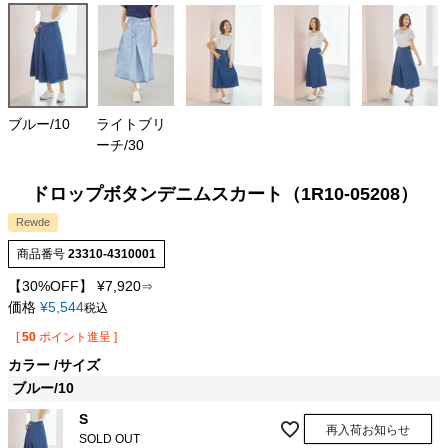
ブルー/10
ライトブリ
ーチ/30
ドロップボタンデニムスカート（1R10-05208）
Rewde
商品番号
23310-4310001
【30%OFF】
¥
7,920
⇒
価格
¥
5,544
税込
[
50
ポイント進呈 ]
カラー
サイズ
ブルー/10
S
再入荷お知らせ
SOLD OUT