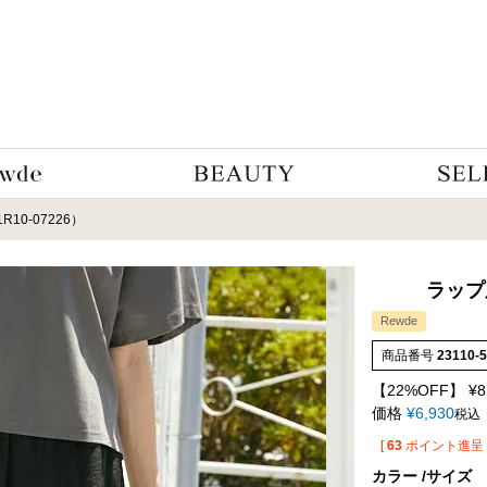
0-07226）
ラップ
Rewde
商品番号
23110-
【22%OFF】
¥
8
価格
¥
6,930
税込
[
63
ポイント進呈 
カラー
サイズ