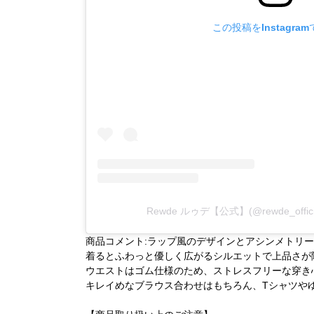
この投稿をInstagra
Rewde ルゥデ【公式】(@rewde_off
商品コメント:ラップ風のデザインとアシンメトリ
着るとふわっと優しく広がるシルエットで上品さが
ウエストはゴム仕様のため、ストレスフリーな穿き
キレイめなブラウス合わせはもちろん、Tシャツや