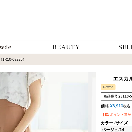
R10-08225）
エスカル
Rewde
商品番号
23110-
価格
¥
8,910
税込
[
81
ポイント進呈 
カラー
サイズ
ベージュ/14