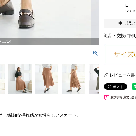
L
SOLD
申し訳ご
返品・交換に関
ュ/14
レビューを書
くたび繊細な揺れ感が女性らしいスカート。