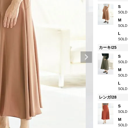
S
SOLD
M
SOLD
L
SOLD
カーキ/25
S
SOLD
M
SOLD
L
SOLD
レンガ/28
S
SOLD
M
SOLD