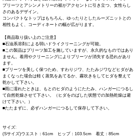
プリーツとアシンメトリーの裾がアクセントに引き立つ、女性らし
さのあるデザイン。
コンパクトなトップはもちろん、ゆったりとしたルーズニットとの
相性もよく、コーディネートの幅が広がります。
【商品取り扱い上のご注意】
■石油系溶剤による弱いドライクリーニングが可能。
■この製品はプリーツ加工を施していますが、永久的なものではあり
ません。着用やクリーニングによりプリーツが消失する恐れがあり
ます。
■プリーツを美しく保つため、すわりジワ、たたみジワなどヒダがあ
まくなった場合は軽く蒸気をあてるか、霧吹きをしてヒダを整えて
乾かして下さい。
■雨に濡れたときは、もとのヒダのようにたたみ、ハンガーにつるし
て自然乾燥させて下さい。（ヒダをのばした状態での加熱乾燥は避
けて下さい。）
■たたまずに、必ずハンガーにつるして保存して下さい。
サイズ:
(Sサイズ)ウエスト：61cm ヒップ：103.5cm 着丈：85cm