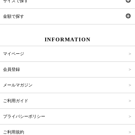
サイズで探す
ワンピース
Rewde
SS
金額で探す
スカート
Carina Beauty
S
～2,000円
INFORMATION
パンツ
Carina Select
M
2,001円～4,000円
マイページ
アウター
Carina Outlet
L
4,001円～6,000円
会員登録
アクセサリー
FREE
6,001円～8,000円
メールマガジン
8,001円～10,000円
ご利用ガイド
10,001円～15,000円
プライバシーポリシー
15,001円～20,000円
ご利用規約