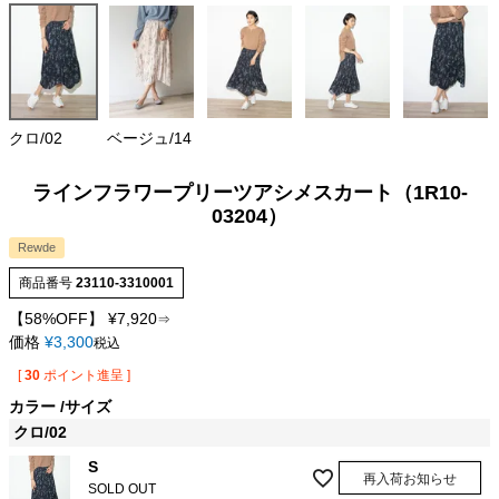
クロ/02
ベージュ/14
ラインフラワープリーツアシメスカート（1R10-
03204）
Rewde
商品番号
23110-3310001
【58%OFF】
¥
7,920
⇒
価格
¥
3,300
税込
[
30
ポイント進呈 ]
カラー
サイズ
クロ/02
S
再入荷お知らせ
SOLD OUT