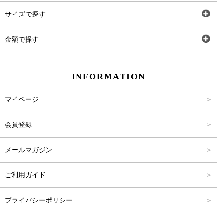
トップス
AT
サイズで探す
ワンピース
Rewde
SS
金額で探す
スカート
Carina Beauty
S
～2,000円
INFORMATION
パンツ
Carina Select
M
2,001円～4,000円
マイページ
アウター
Carina Outlet
L
4,001円～6,000円
会員登録
アクセサリー
FREE
6,001円～8,000円
メールマガジン
8,001円～10,000円
ご利用ガイド
10,001円～15,000円
プライバシーポリシー
15,001円～20,000円