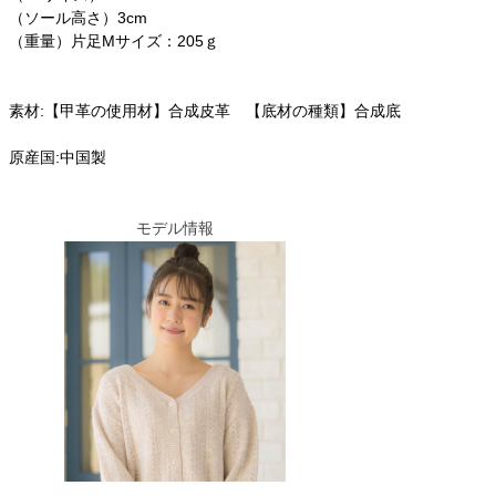
（ソール高さ）3cm
（重量）片足Mサイズ：205ｇ
素材:【甲革の使用材】合成皮革 【底材の種類】合成底
原産国:中国製
モデル情報