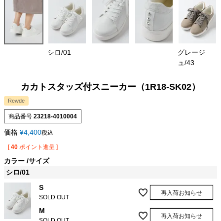
シロ/01
グレージ
ュ/43
カカトスタッズ付スニーカー（1R18-SK02）
Rewde
商品番号
23218-4010004
価格
¥
4,400
税込
[
40
ポイント進呈 ]
カラー
サイズ
シロ/01
S
再入荷お知らせ
SOLD OUT
M
再入荷お知らせ
SOLD OUT