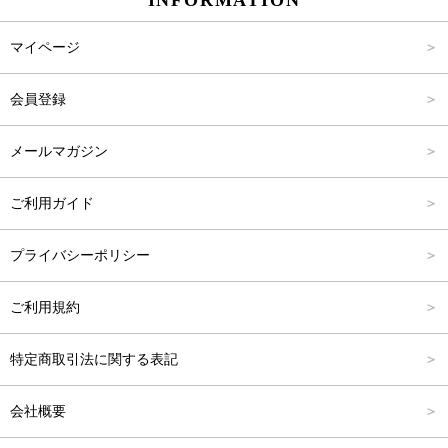
INFORMATION
パンツ
Carina Select
M
2,001円～4,000円
マイページ
アウター
Carina Outlet
L
4,001円～6,000円
会員登録
アクセサリー
FREE
6,001円～8,000円
メールマガジン
8,001円～10,000円
ご利用ガイド
10,001円～15,000円
プライバシーポリシー
15,001円～20,000円
ご利用規約
20,001円～25,000円
特定商取引法に関する表記
25,001円～
会社概要