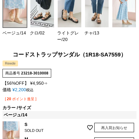
ベージュ/14
クロ/02
ライトグレ
チャ/13
ー/20
コードストラップサンダル（1R18-SA7559）
Rewde
商品番号
23218-3010008
【56%OFF】
¥
4,950
⇒
価格
¥
2,200
税込
[
20
ポイント進呈 ]
カラー
サイズ
ベージュ/14
S
再入荷お知らせ
SOLD OUT