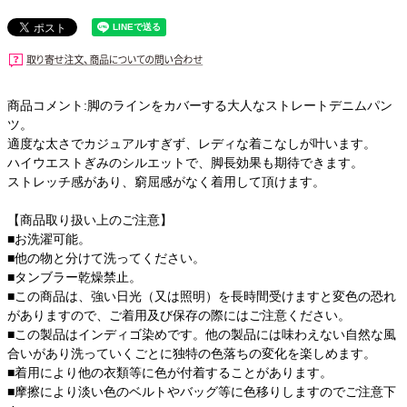
商品コメント:脚のラインをカバーする大人なストレートデニムパン
ツ。
適度な太さでカジュアルすぎず、レディな着こなしが叶います。
ハイウエストぎみのシルエットで、脚長効果も期待できます。
ストレッチ感があり、窮屈感がなく着用して頂けます。
【商品取り扱い上のご注意】
■お洗濯可能。
■他の物と分けて洗ってください。
■タンブラー乾燥禁止。
■この商品は、強い日光（又は照明）を長時間受けますと変色の恐れ
がありますので、ご着用及び保存の際にはご注意ください。
■この製品はインディゴ染めです。他の製品には味わえない自然な風
合いがあり洗っていくごとに独特の色落ちの変化を楽しめます。
■着用により他の衣類等に色が付着することがあります。
■摩擦により淡い色のベルトやバッグ等に色移りしますのでご注意下