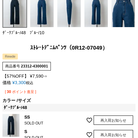
ﾀﾞｰｸﾌﾞﾙｰ/48
ﾌﾞﾙｰ/10
ｽﾄﾚｰﾄﾃﾞﾆﾑﾊﾟﾝﾂ（0R12-07049）
Rewde
商品番号
23312-4300001
【57%OFF】
¥
7,590
⇒
価格
¥
3,300
税込
[
30
ポイント進呈 ]
カラー
サイズ
ﾀﾞｰｸﾌﾞﾙｰ/48
SS
再入荷お知らせ
SOLD OUT
S
再入荷お知らせ
SOLD OUT