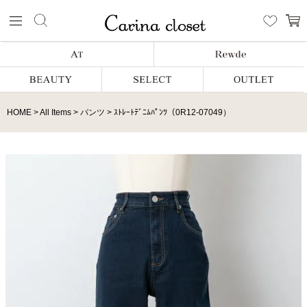
HOME
All Items
パンツ
ｽﾄﾚｰﾄﾃﾞﾆﾑﾊﾟﾝﾂ（0R12-07049）