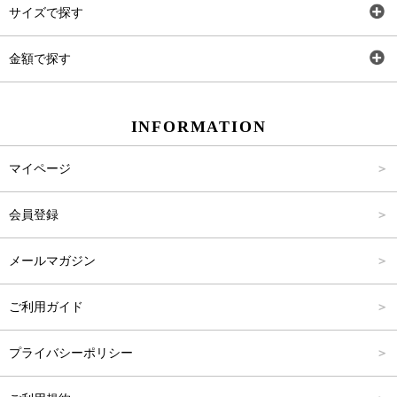
サイズで探す
ワンピース
Rewde
SS
金額で探す
スカート
Carina Beauty
S
～2,000円
INFORMATION
パンツ
Carina Select
M
2,001円～4,000円
マイページ
アウター
Carina Outlet
L
4,001円～6,000円
会員登録
アクセサリー
FREE
6,001円～8,000円
メールマガジン
8,001円～10,000円
ご利用ガイド
10,001円～15,000円
プライバシーポリシー
15,001円～20,000円