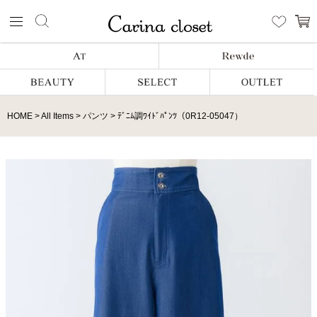
HOME
All Items
パンツ
ﾃﾞﾆﾑ調ﾜｲﾄﾞﾊﾟﾝﾂ（0R12-05047）