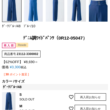
ﾀﾞｰｸﾌﾞﾙｰ/48
ﾌﾞﾙｰ/10
ﾃﾞﾆﾑ調ﾜｲﾄﾞﾊﾟﾝﾂ（0R12-05047）
Rewde
商品番号
23112-3300002
【62%OFF】
¥
8,690
⇒
価格
¥
3,300
税込
[
30
ポイント進呈 ]
カラー
サイズ
ﾀﾞｰｸﾌﾞﾙｰ/48
S
再入荷お知らせ
SOLD OUT
M
再入荷お知らせ