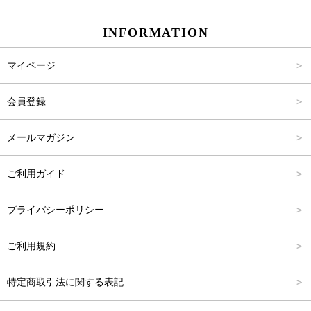
スカート
Carina Beauty
S
～2,000円
INFORMATION
パンツ
Carina Select
M
2,001円～4,000円
マイページ
アウター
Carina Outlet
L
4,001円～6,000円
会員登録
アクセサリー
FREE
6,001円～8,000円
メールマガジン
8,001円～10,000円
ご利用ガイド
10,001円～15,000円
プライバシーポリシー
15,001円～20,000円
ご利用規約
20,001円～25,000円
特定商取引法に関する表記
25,001円～