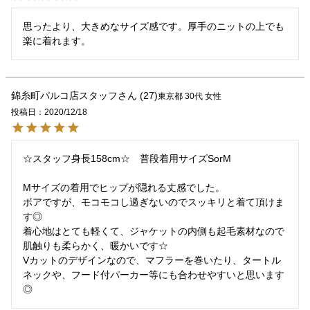
思ったより、大きめなサイズ感です。厚手のニットの上でも
楽に着れます。
錦糸町パルコ店スタッフ
27
東京都
30代
女性
投稿日
2020/12/18
☆スタッフ身長158cm☆　普段着用サイズSorM

Mサイズの着用でヒップが隠れる丈感でした。

ボアですが、モコモコし過ぎないのでスッキリと着て頂けま
す◎

着心地はとても軽くて、ジャケットの内側も起毛素材なので
肌触りも柔らかく、暖かいです☆

Vカットのデザインなので、マフラーを巻いたり、タートル
ネックや、フード付パーカー等にも合わせやすいと思います
◎