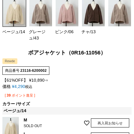
ベージュ/14
グレージ
ピンク/06
チャ/13
ュ/43
ボアジャケット（0R16-11056）
Rewde
商品番号
23116-6200002
【61%OFF】
¥
10,890
⇒
価格
¥
4,290
税込
[
39
ポイント進呈 ]
カラー
サイズ
ベージュ/14
M
再入荷お知らせ
SOLD OUT