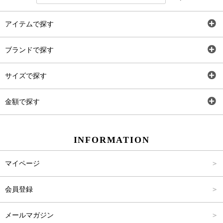
アイテムで探す
全アイテム
ブランドで探す
トップス
AT
サイズで探す
ワンピース
Rewde
SS
金額で探す
スカート
Carina Beauty
S
～2,000円
INFORMATION
パンツ
Carina Select
M
2,001円～4,000円
マイページ
アウター
Carina Outlet
L
4,001円～6,000円
会員登録
アクセサリー
FREE
6,001円～8,000円
メールマガジン