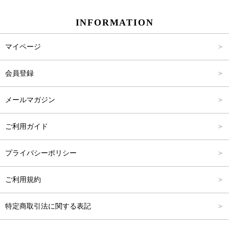
スカート
Carina Beauty
S
～2,000円
INFORMATION
パンツ
Carina Select
M
2,001円～4,000円
マイページ
アウター
Carina Outlet
L
4,001円～6,000円
会員登録
アクセサリー
FREE
6,001円～8,000円
メールマガジン
8,001円～10,000円
ご利用ガイド
10,001円～15,000円
プライバシーポリシー
15,001円～20,000円
ご利用規約
20,001円～25,000円
特定商取引法に関する表記
25,001円～