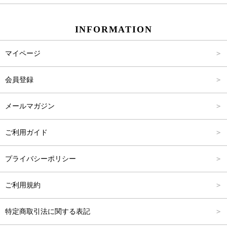
スカート
Carina Beauty
S
～2,000円
INFORMATION
パンツ
Carina Select
M
2,001円～4,000円
マイページ
アウター
Carina Outlet
L
4,001円～6,000円
会員登録
アクセサリー
FREE
6,001円～8,000円
メールマガジン
8,001円～10,000円
ご利用ガイド
10,001円～15,000円
プライバシーポリシー
15,001円～20,000円
ご利用規約
20,001円～25,000円
特定商取引法に関する表記
25,001円～