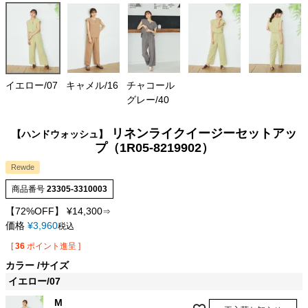
イエロー/07
キャメル/16
チャコール
グレー/40
リネンライクイージーセットアッ
【ハンドウォッシュ】
プ（1R05-8219902）
Rewde
商品番号
23305-3310003
【72%OFF】
¥
14,300
⇒
価格
¥
3,960
税込
[
36
ポイント進呈 ]
カラー
サイズ
イエロー/07
M