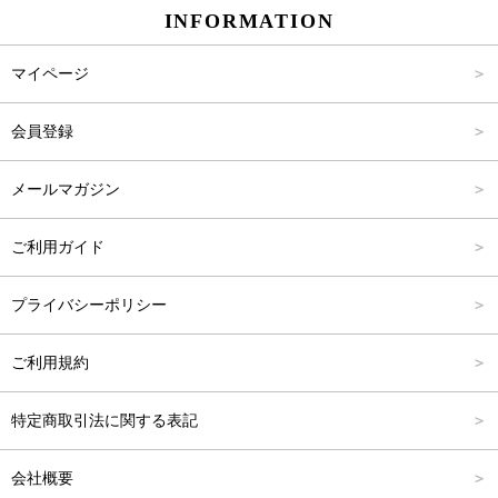
INFORMATION
パンツ
Carina Select
M
2,001円～4,000円
マイページ
アウター
Carina Outlet
L
4,001円～6,000円
会員登録
アクセサリー
FREE
6,001円～8,000円
メールマガジン
8,001円～10,000円
ご利用ガイド
10,001円～15,000円
プライバシーポリシー
15,001円～20,000円
ご利用規約
20,001円～25,000円
特定商取引法に関する表記
25,001円～
会社概要