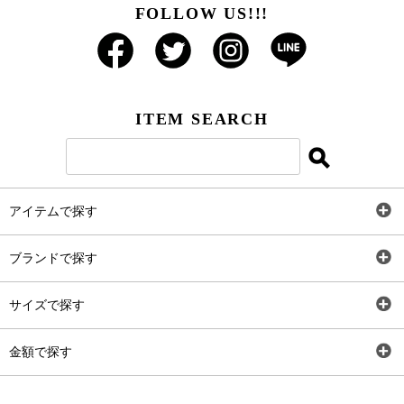
FOLLOW US!!!
ITEM SEARCH
アイテムで探す
全アイテム
ブランドで探す
トップス
AT
サイズで探す
ワンピース
Rewde
SS
金額で探す
スカート
Carina Beauty
S
～2,000円