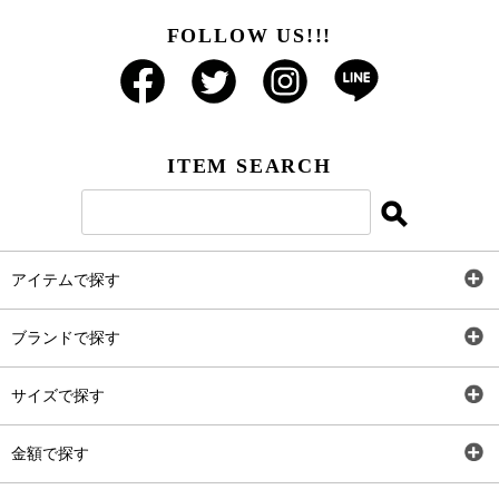
FOLLOW US!!!
ITEM SEARCH
アイテムで探す
全アイテム
ブランドで探す
トップス
AT
サイズで探す
ワンピース
Rewde
SS
金額で探す
スカート
Carina Beauty
S
～2,000円