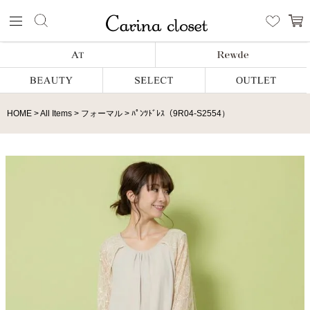
HOME
All Items
フォーマル
ﾊﾟﾝﾂﾄﾞﾚｽ（9R04-S2554）