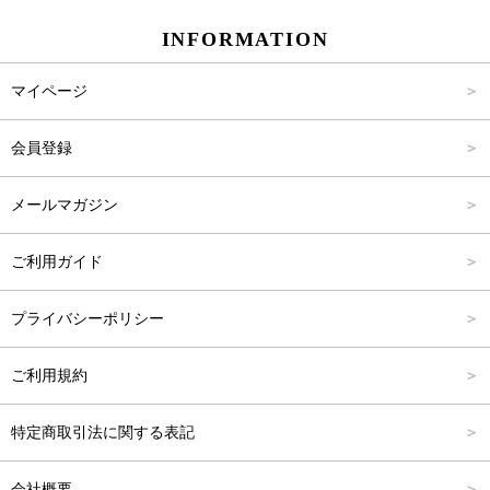
INFORMATION
パンツ
Carina Select
M
2,001円～4,000円
マイページ
アウター
Carina Outlet
L
4,001円～6,000円
会員登録
アクセサリー
FREE
6,001円～8,000円
メールマガジン
8,001円～10,000円
ご利用ガイド
10,001円～15,000円
プライバシーポリシー
15,001円～20,000円
ご利用規約
20,001円～25,000円
特定商取引法に関する表記
25,001円～
会社概要