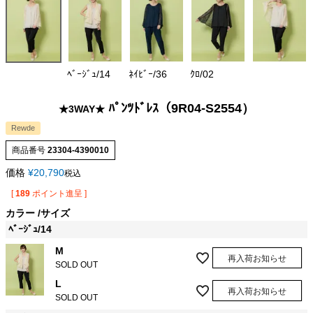
ﾍﾞｰｼﾞｭ/14
ﾈｲﾋﾞｰ/36
ｸﾛ/02
ﾊﾟﾝﾂﾄﾞﾚｽ（9R04-S2554）
★3WAY★
Rewde
商品番号
23304-4390010
価格
¥
20,790
税込
[
189
ポイント進呈 ]
カラー
サイズ
ﾍﾞｰｼﾞｭ/14
M
再入荷お知らせ
SOLD OUT
L
再入荷お知らせ
SOLD OUT