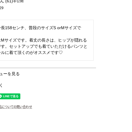
61
非公開
29
長158センチ、普段のサイズS orMサイズで
はMサイズです。着丈の長さは、ヒップが隠れる
ﾁｬ/13
です。セットアップでも着ていただけるパンツと
ールに着て頂くのがオススメです♡
ューを見る
く