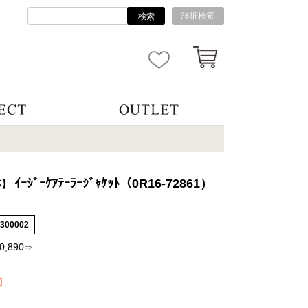
詳細検索
検索
ｲｰｼﾞｰｹｱﾃｰﾗｰｼﾞｬｹｯﾄ（0R16-72861）
応】
6300002
0,890
⇒
]