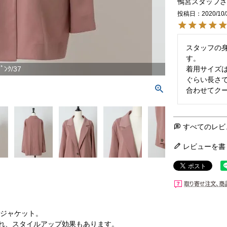
鴨宮スタッフ
投稿日
2020/10/
スタッフの身
す。

着用サイズ
ﾟﾝｸ/37
ぐらい長さ
合わせてク
すべてのレビ
レビューを書
ドジャケット。
れ、スタイルアップ効果もあります。