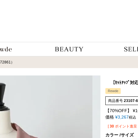
-72861）
【ｾｯﾄｱｯﾌﾟ対
Rewde
商品番号
23107-
【70%OFF】
¥
1
価格
¥
3,267
税込
[
30
ポイント進呈 
カラー
サイズ