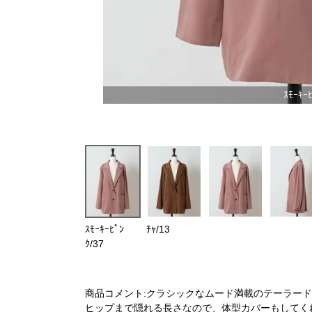
ｽﾓｰｷｰﾋ
ｽﾓｰｷｰﾋﾟﾝ
ﾁｬ/13
ｸ/37
商品コメント:クラシックなムード満載のテーラー
ヒップまで隠れる長さなので、体型カバーもしてく