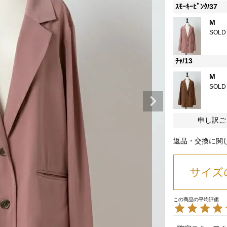
ｽﾓｰｷｰﾋﾟﾝｸ/37
M
SOLD
ﾁｬ/13
M
SOLD
申し訳ご
返品・交換に関