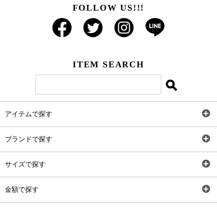
FOLLOW US!!!
ITEM SEARCH
アイテムで探す
全アイテム
ブランドで探す
トップス
AT
サイズで探す
ワンピース
Rewde
SS
金額で探す
スカート
Carina Beauty
S
～2,000円