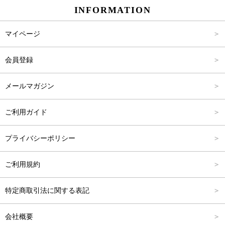
INFORMATION
パンツ
Carina Select
M
2,001円～4,000円
マイページ
アウター
Carina Outlet
L
4,001円～6,000円
会員登録
アクセサリー
FREE
6,001円～8,000円
メールマガジン
8,001円～10,000円
ご利用ガイド
10,001円～15,000円
プライバシーポリシー
15,001円～20,000円
ご利用規約
20,001円～25,000円
特定商取引法に関する表記
25,001円～
会社概要