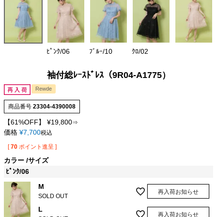
ﾋﾟﾝｸ/06
ﾌﾞﾙｰ/10
ｸﾛ/02
袖付総ﾚｰｽﾄﾞﾚｽ（9R04-A1775）
Rewde
商品番号
23304-4390008
【61%OFF】
¥
19,800
⇒
価格
¥
7,700
税込
[
70
ポイント進呈 ]
カラー
サイズ
ﾋﾟﾝｸ/06
M
再入荷お知らせ
SOLD OUT
L
再入荷お知らせ