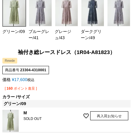
グリーン/09
ブルーグレ
グレージ
ダークグリ
ー/41
ュ/43
ーン/49
袖付き総レースドレス（1R04-A81823）
Rewde
商品番号
23304-4310001
価格
¥
17,600
税込
[
160
ポイント進呈 ]
カラー
サイズ
グリーン/09
M
再入荷お知らせ
SOLD OUT