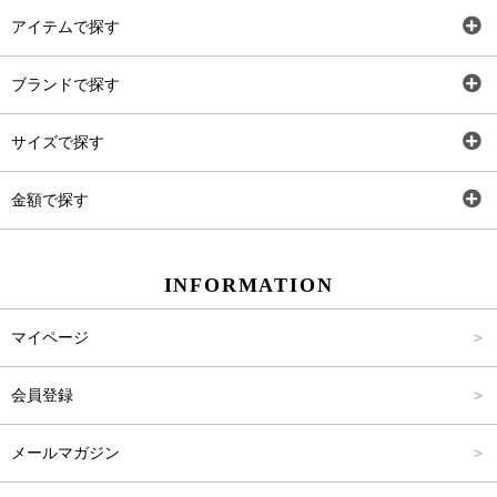
アイテムで探す
全アイテム
ブランドで探す
トップス
AT
サイズで探す
ワンピース
Rewde
SS
金額で探す
スカート
Carina Beauty
S
～2,000円
INFORMATION
パンツ
Carina Select
M
2,001円～4,000円
マイページ
アウター
Carina Outlet
L
4,001円～6,000円
会員登録
アクセサリー
FREE
6,001円～8,000円
メールマガジン
8,001円～10,000円