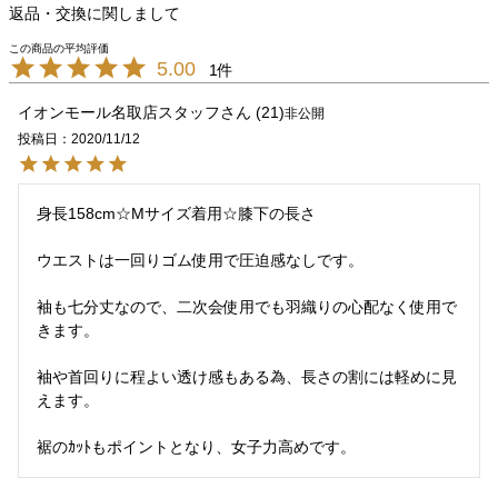
返品・交換に関しまして
5.00
1
イオンモール名取店スタッフ
21
非公開
投稿日
2020/11/12
身長158cm☆Mサイズ着用☆膝下の長さ

ウエストは一回りゴム使用で圧迫感なしです。

袖も七分丈なので、二次会使用でも羽織りの心配なく使用で
きます。

袖や首回りに程よい透け感もある為、長さの割には軽めに見
えます。

裾のｶｯﾄもポイントとなり、女子力高めです。