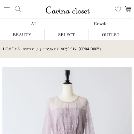
HOME
All Items
フォーマル
ﾚｰｽﾛﾝｸﾞﾄﾞﾚｽ（0R04-D005）