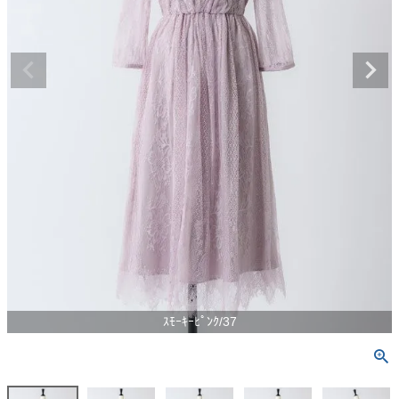
ｽﾓｰｷｰﾋﾟﾝｸ/37