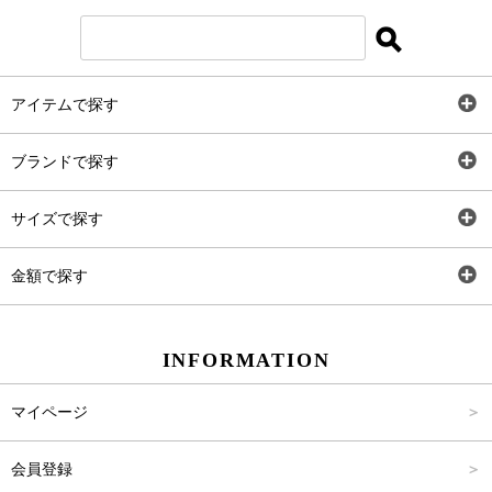
アイテムで探す
全アイテム
ブランドで探す
トップス
AT
サイズで探す
ワンピース
Rewde
SS
金額で探す
スカート
Carina Beauty
S
～2,000円
INFORMATION
パンツ
Carina Select
M
2,001円～4,000円
マイページ
アウター
Carina Outlet
L
4,001円～6,000円
会員登録
アクセサリー
FREE
6,001円～8,000円