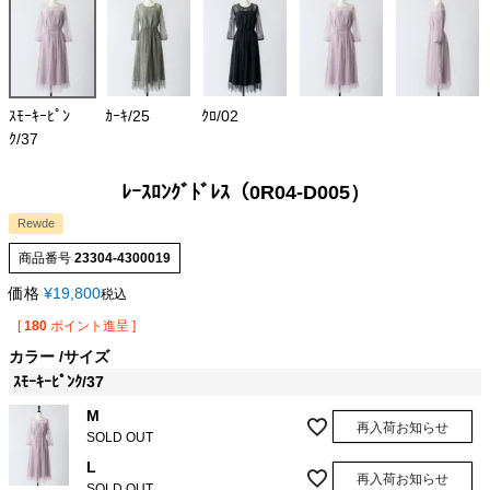
ｽﾓｰｷｰﾋﾟﾝ
ｶｰｷ/25
ｸﾛ/02
ｸ/37
ﾚｰｽﾛﾝｸﾞﾄﾞﾚｽ（0R04-D005）
Rewde
商品番号
23304-4300019
価格
¥
19,800
税込
[
180
ポイント進呈 ]
カラー
サイズ
ｽﾓｰｷｰﾋﾟﾝｸ/37
M
再入荷お知らせ
SOLD OUT
L
再入荷お知らせ
SOLD OUT