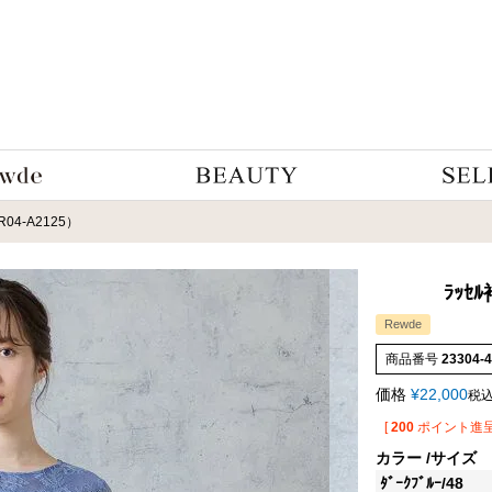
0R04-A2125）
ﾗｯｾﾙ
Rewde
商品番号
23304-
価格
¥
22,000
税
[
200
ポイント進呈
カラー
サイズ
ﾀﾞｰｸﾌﾞﾙｰ/48