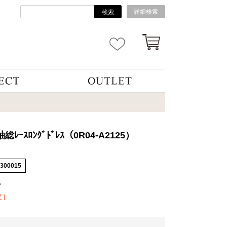
詳細検索
検索
袖総ﾚｰｽﾛﾝｸﾞﾄﾞﾚｽ（0R04-A2125）
4300015
込
 ]