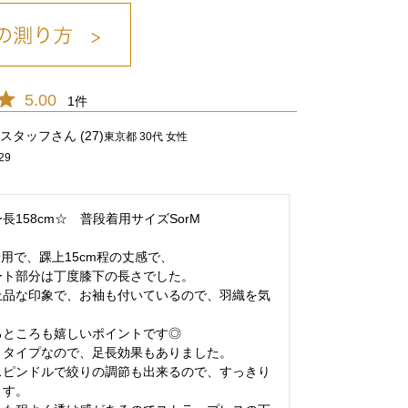
5.00
1
ｶｰｷ/25
スタッフ
27
東京都
30代
女性
29
長158cm☆　普段着用サイズSorM

用で、踝上15cm程の丈感で、

ト部分は丁度膝下の長さでした。

上品な印象で、お袖も付いているので、羽織を気
ところも嬉しいポイントです◎

タイプなので、足長効果もありました。

スピンドルで絞りの調節も出来るので、すっきり
す。
