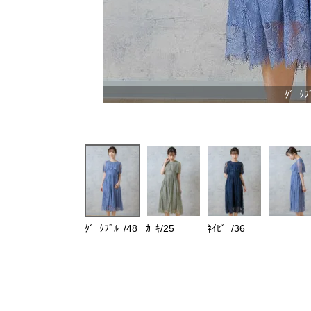
ﾀﾞｰｸﾌ
ﾀﾞｰｸﾌﾞﾙｰ/48
ｶｰｷ/25
ﾈｲﾋﾞｰ/36