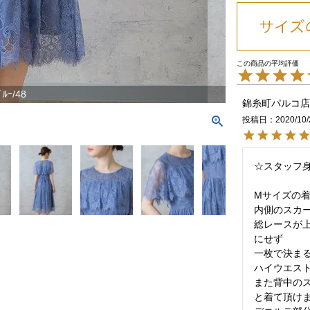
ﾞﾙｰ/48
錦糸町パルコ店
投稿日
2020/10/
☆スタッフ身
Mサイズの着
内側のスカー
総レースが
にせず

一枚で決まる
ハイウエスト
また背中の
と着て頂けま