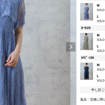
M
SOLD
L
SOLD
ｶｰｷ/25
M
SOLD
L
SOLD
ﾈｲﾋﾞｰ/36
M
SOLD
L
SOLD
申し訳ご
返品・交換に関